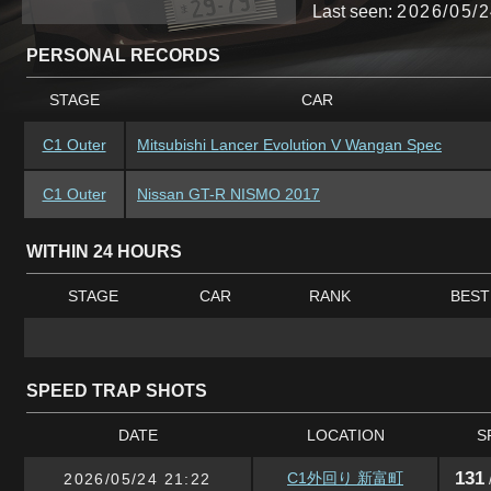
Last seen:
2026/05/2
PERSONAL RECORDS
STAGE
CAR
C1 Outer
Mitsubishi Lancer Evolution V Wangan Spec
C1 Outer
Nissan GT-R NISMO 2017
WITHIN 24 HOURS
STAGE
CAR
RANK
BEST
SPEED TRAP SHOTS
DATE
LOCATION
S
131
C1外回り 新富町
2026/05/24 21:22