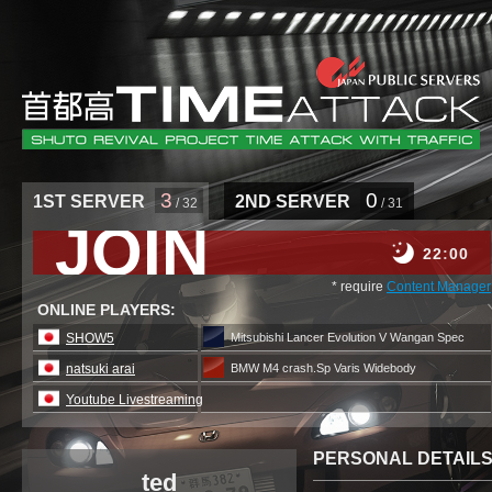
3
0
1ST SERVER
2ND SERVER
/ 32
/ 31
JOIN
22
00
* require
Content Manager
ONLINE PLAYERS:
SHOW5
Mitsubishi Lancer Evolution V Wangan Spec
natsuki arai
BMW M4 crash.Sp Varis Widebody
Youtube Livestreaming
PERSONAL DETAIL
ted