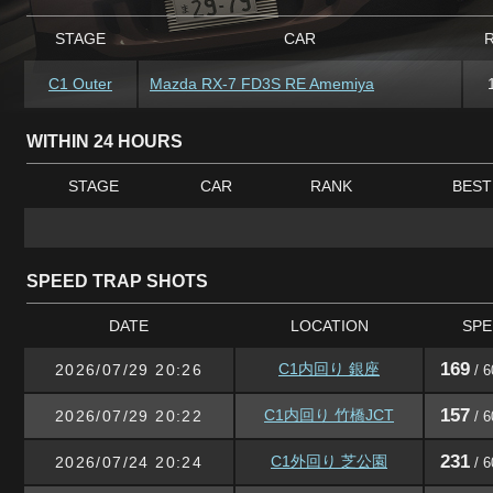
STAGE
CAR
C1 Outer
Mazda RX-7 FD3S RE Amemiya
WITHIN 24 HOURS
STAGE
CAR
RANK
BEST
SPEED TRAP SHOTS
DATE
LOCATION
SPE
169
C1内回り 銀座
2026/07/29 20:26
/ 6
157
C1内回り 竹橋JCT
2026/07/29 20:22
/ 6
231
C1外回り 芝公園
2026/07/24 20:24
/ 6