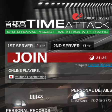
1
0
1ST SERVER
2ND SERVER
/ 32
/ 31
JOIN
21
26
* require
Content Manager
ONLINE PLAYERS:
Youtube Livestreaming
PERSONAL DETAIL
jjjjjzx
Last seen:
2026/07/2
PERSONAL RECORDS